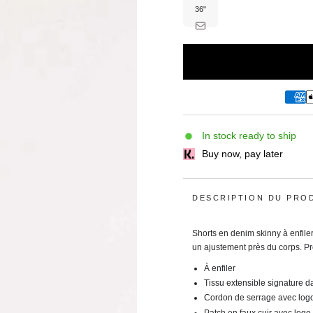
36"
Variante
épuisée
ou
indisponible
In stock ready to ship
Buy now, pay later
DESCRIPTION DU PRO
Shorts en denim skinny à enfiler
un ajustement près du corps. Pr
À enfiler
Tissu extensible signature d
Cordon de serrage avec log
Patch en faux cuir avec logo