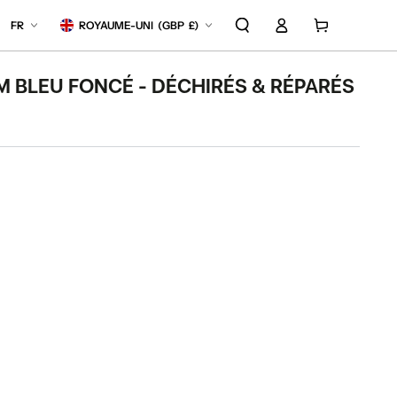
Langue
Pays/région
Connexion
Panier
FR
ROYAUME-UNI
(
GBP
£)
M BLEU FONCÉ - DÉCHIRÉS & RÉPARÉS