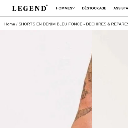
NORER
HOMMES
DÉSTOCKAGE
ASSIST
NTENU
Home
/
SHORTS EN DENIM BLEU FONCÉ - DÉCHIRÉS & RÉPARÉ
RER LES
RMATIONS
LE
UIT