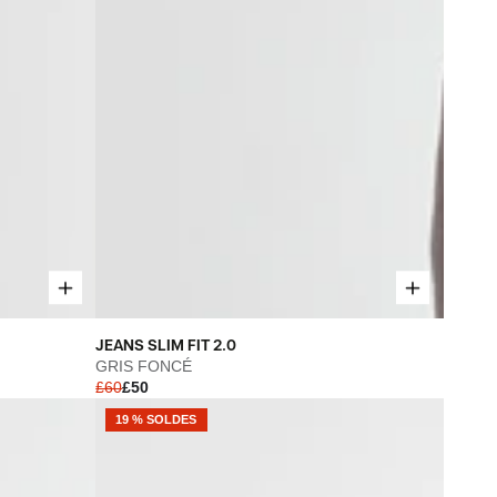
JEANS
JEANS SLIM FIT 2.0
SLIM
GRIS FONCÉ
£60
£50
FIT
2.0
19 % SOLDES
-
GRIS