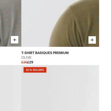
T-
T-SHIRT BASIQUES PREMIUM
SHIRT
OLIVE
£36
£29
BASIQUES
PREMIUM
16 % SOLDES
-
OLIVE