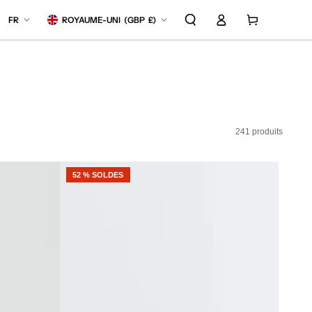
Langue
Pays/région
Connexion
Panier
FR
ROYAUME-UNI
(
GBP
£)
241 produits
52 % SOLDES