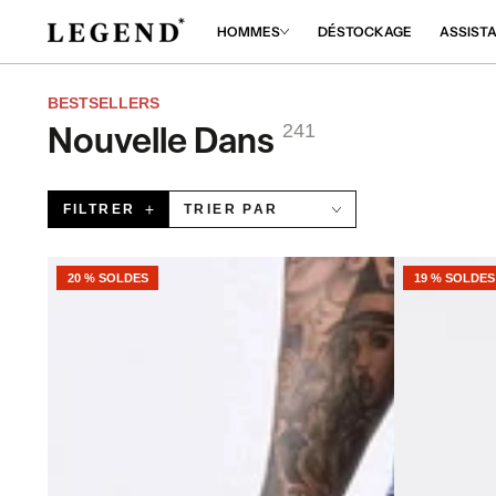
NORER
HOMMES
DÉSTOCKAGE
ASSIST
NTENU
BESTSELLERS
241
Nouvelle Dans
Collection:
FILTRER
TRIER PAR
20 % SOLDES
19 % SOLDES