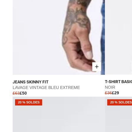
T-
JEANS
T-SHIRT BAS
JEANS SKINNY FIT
SHIRT
SKINNY
NOIR
LAVAGE VINTAGE BLEU EXTREME
£36
£29
£63
£50
BASIQUES
FIT
PREMIUM
-
20 % SOLDES
20 % SOLDES
-
LAVAGE
NOIR
VINTAGE
BLEU
EXTREME