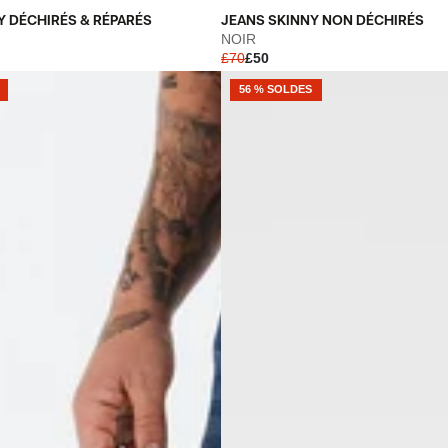
JEANS
Y DÉCHIRÉS & RÉPARÉS
JEANS SKINNY NON DÉCHIRÉS
SKINNY
NOIR
£70
£50
NON
DÉCHIRÉS
56 % SOLDES
-
NOIR