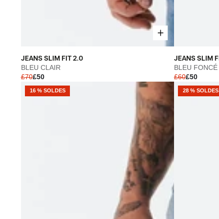
JEANS
JEANS
JEANS SLIM FIT 2.0
JEANS SLIM FI
SLIM
SLIM
BLEU CLAIR
BLEU FONCÉ
£70
£50
£60
£50
FIT
FIT
2.0
2.0
16 % SOLDES
28 % SOLDES
-
-
BLEU
BLEU
CLAIR
FONCÉ