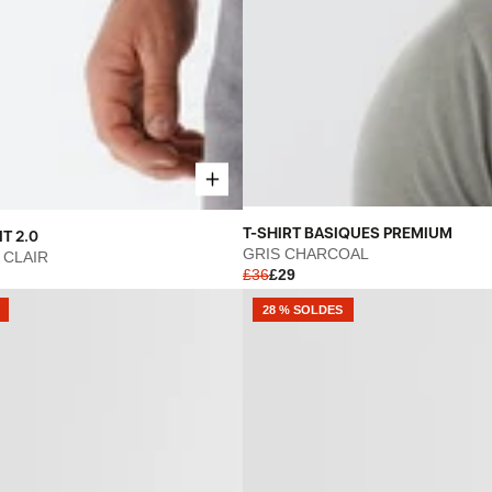
T-
T-SHIRT BASIQUES PREMIUM
T 2.0
SHIRT
GRIS CHARCOAL
 CLAIR
£36
£29
BASIQUES
PREMIUM
28 % SOLDES
-
GRIS
CHARCOAL