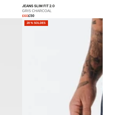
JEANS
JEANS SLIM FIT 2.0
SLIM
GRIS CHARCOAL
£60
£50
FIT
2.0
28 % SOLDES
-
GRIS
CHARCOAL