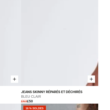
LAVÉS
À
LA
PIERRE
JEANS
JEANS SKINNY RÉPARÉS ET DÉCHIRÉS
SKINNY
BLEU CLAIR
£63
£50
RÉPARÉS
ET
16 % SOLDES