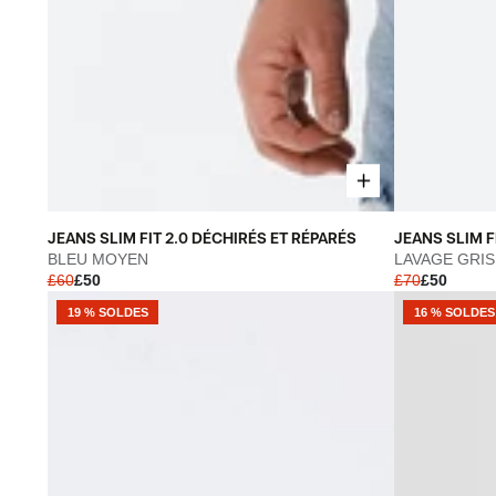
JEANS
JEANS
JEANS SLIM FIT 2.0 DÉCHIRÉS ET RÉPARÉS
JEANS SLIM FI
SLIM
SLIM
BLEU MOYEN
LAVAGE GRIS
£60
£50
£70
£50
FIT
FIT
2.0
2.0
19 % SOLDES
16 % SOLDES
DÉCHIRÉS
-
ET
LAVAGE
RÉPARÉS
GRIS
-
CLAIR
BLEU
MOYEN