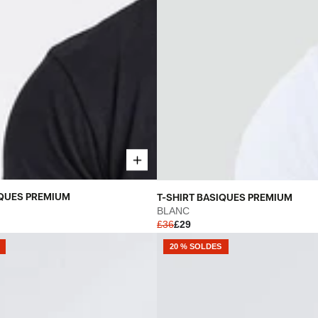
T-
IQUES PREMIUM
T-SHIRT BASIQUES PREMIUM
SHIRT
BLANC
£36
£29
BASIQUES
PREMIUM
20 % SOLDES
-
BLANC