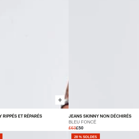
JEANS
 RIPPÉS ET RÉPARÉS
JEANS SKINNY NON DÉCHIRÉS
SKINNY
BLEU FONCÉ
£63
£50
NON
DÉCHIRÉS
28 % SOLDES