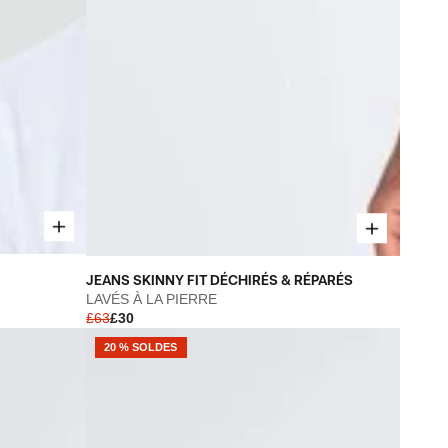
JEANS
JEANS SKINNY FIT DÉCHIRÉS & RÉPARÉS
SKINNY
LAVÉS À LA PIERRE
£63
£30
FIT
DÉCHIRÉS
20 % SOLDES
&
RÉPARÉS
-