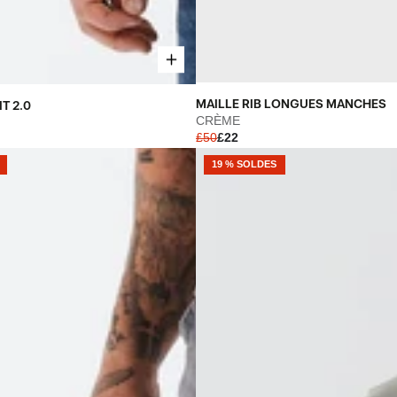
MAILLE
MAILLE RIB LONGUES MANCHES
T 2.0
RIB
CRÈME
£50
£22
LONGUES
MANCHES
19 % SOLDES
-
CRÈME