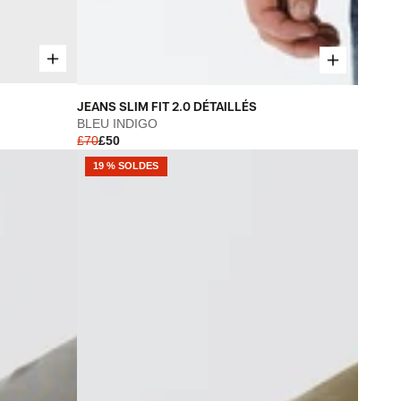
JEANS
JEANS SLIM FIT 2.0 DÉTAILLÉS
SLIM
BLEU INDIGO
£70
£50
FIT
2.0
19 % SOLDES
DÉTAILLÉS
-
BLEU
INDIGO