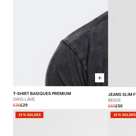
T-
JEANS
T-SHIRT BASIQUES PREMIUM
JEANS SLIM FI
SHIRT
SLIM
GRIS LAVÉ
BEIGE
£36
£29
BASIQUES
£60
£50
FIT
PREMIUM
2.0
19 % SOLDES
19 % SOLDES
-
-
GRIS
BEIGE