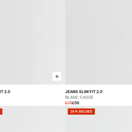
JEANS
T 2.0
JEANS SLIM FIT 2.0
SLIM
BLANC CASSE
£70
£50
FIT
2.0
19 % SOLDES
-
BLANC