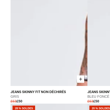
JEANS
JEANS
JEANS SKINNY FIT NON DÉCHIRÉS
JEANS SKINNY
SKINNY
SKINNY
GRIS
BLEU FONCÉ
£63
£50
£63
£50
FIT
RIPPÉS
NON
ET
28 % SOLDES
20 % SOLDES