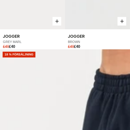
JOGGER
JOGGER
GREY MARL
BROWN
£49
£40
£49
£40
NEW
18 % FÖRSÄLJNING