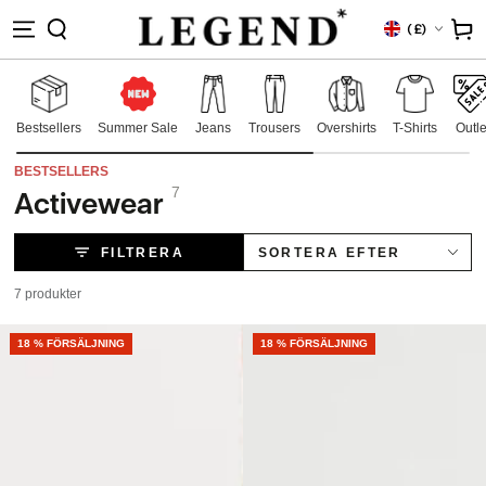
PA TILL
Land/Region
Kundvag
(
£)
EHÅLLET
Bestsellers
Summer Sale
Jeans
Trousers
Overshirts
T-Shirts
Outle
BESTSELLERS
7
Activewear
Samling:
FILTRERA
SORTERA EFTER
7 produkter
NEW
18 % FÖRSÄLJNING
NEW
18 % FÖRSÄLJNING