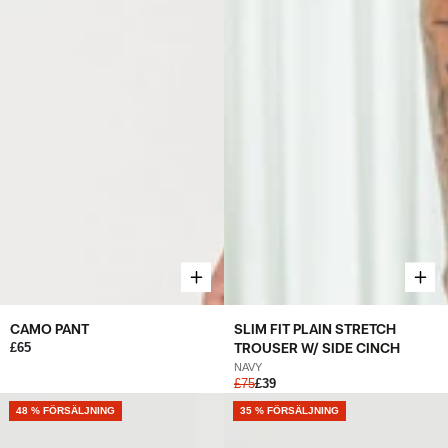
CAMO PANT
SLIM FIT PLAIN STRETCH
£65
TROUSER W/ SIDE CINCH
NAVY
£75
£39
NEW
48 % FÖRSÄLJNING
NEW
35 % FÖRSÄLJNING