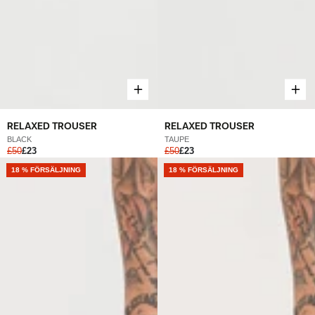
RELAXED TROUSER
RELAXED TROUSER
BLACK
TAUPE
£50
£23
£50
£23
NEW
18 % FÖRSÄLJNING
NEW
18 % FÖRSÄLJNING