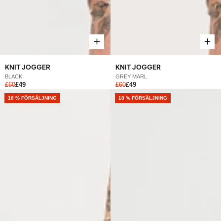
KNIT JOGGER
KNIT JOGGER
BLACK
GREY MARL
£60
£49
£60
£49
NEW
18 % FÖRSÄLJNING
NEW
18 % FÖRSÄLJNING