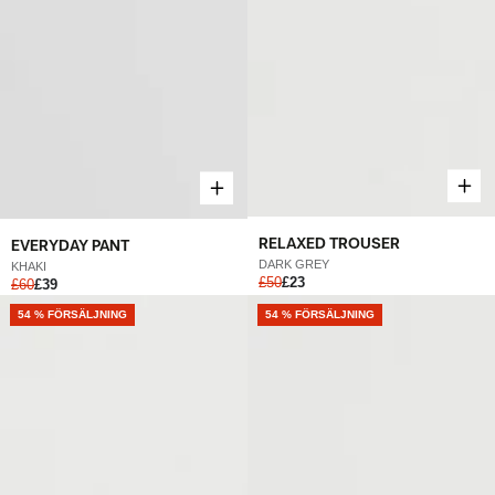
RELAXED TROUSER
EVERYDAY PANT
DARK GREY
KHAKI
£50
£23
£60
£39
54 % FÖRSÄLJNING
54 % FÖRSÄLJNING