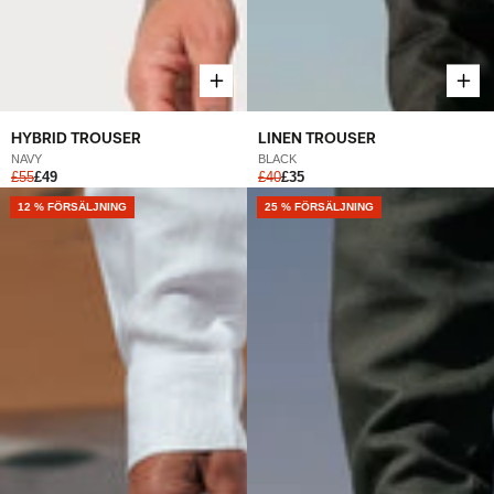
HYBRID TROUSER
LINEN TROUSER
NAVY
BLACK
£55
£49
£40
£35
12 % FÖRSÄLJNING
25 % FÖRSÄLJNING