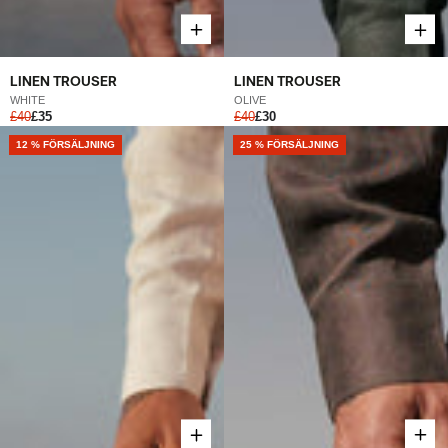
LINEN TROUSER
LINEN TROUSER
WHITE
OLIVE
£40
£35
£40
£30
12 % FÖRSÄLJNING
25 % FÖRSÄLJNING