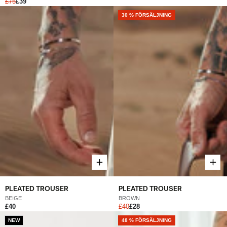
£75
£39
30 % FÖRSÄLJNING
PLEATED TROUSER
PLEATED TROUSER
BEIGE
BROWN
£40
£40
£28
NEW
NEW
48 % FÖRSÄLJNING