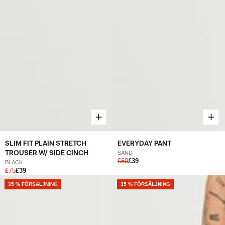
SLIM FIT PLAIN STRETCH
EVERYDAY PANT
TROUSER W/ SIDE CINCH
SAND
£60
£39
BLACK
£75
£39
NEW
35 % FÖRSÄLJNING
NEW
35 % FÖRSÄLJNING