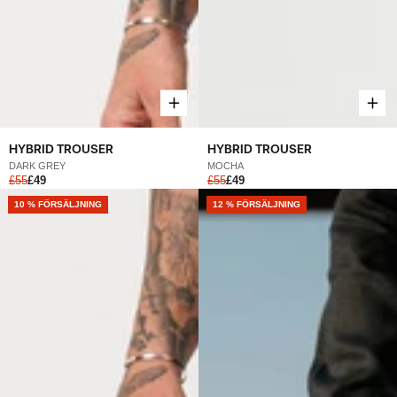
HYBRID TROUSER
HYBRID TROUSER
DARK GREY
MOCHA
£55
£49
£55
£49
NEW
10 % FÖRSÄLJNING
12 % FÖRSÄLJNING