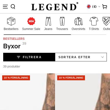
PA TILL
Land/Region
Kundvag
(
£)
EHÅLLET
Bestsellers
Summer Sale
Jeans
Trousers
Overshirts
T-Shirts
Outle
BESTSELLERS
39
Byxor
Samling:
FILTRERA
SORTERA EFTER
39 produkter
NEW
10 % FÖRSÄLJNING
NEW
10 % FÖRSÄLJNING