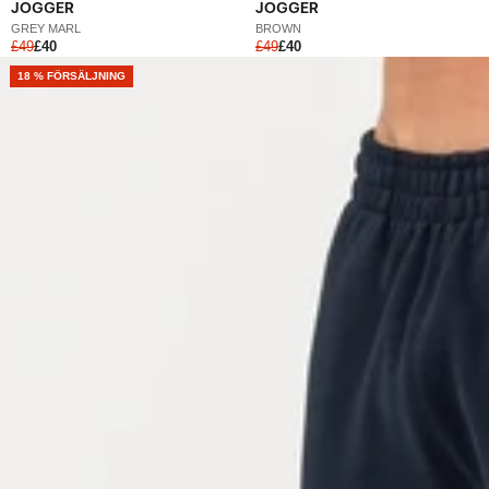
JOGGER
JOGGER
GREY MARL
BROWN
£49
£40
£49
£40
NEW
18 % FÖRSÄLJNING