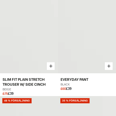
SLIM FIT PLAIN STRETCH
EVERYDAY PANT
TROUSER W/ SIDE CINCH
BLACK
£60
£39
BEIGE
£75
£39
NEW
48 % FÖRSÄLJNING
NEW
35 % FÖRSÄLJNING