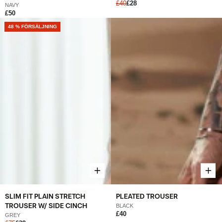
£40
£28
NAVY
£50
NEW
48 % FÖRSÄLJNING
SLIM FIT PLAIN STRETCH
PLEATED TROUSER
TROUSER W/ SIDE CINCH
BLACK
£40
GREY