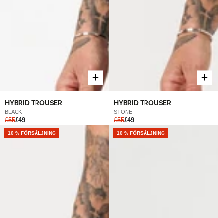
HYBRID TROUSER
HYBRID TROUSER
BLACK
STONE
£55
£49
£55
£49
NEW
10 % FÖRSÄLJNING
NEW
10 % FÖRSÄLJNING