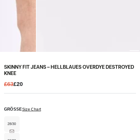
SKINNY FIT JEANS – HELLBLAUES OVERDYE DESTROYED
KNEE
£63
£20
GRÖSSE
Size Chart
28/30
Variante
ausverkauft
oder
nicht
verfügbar