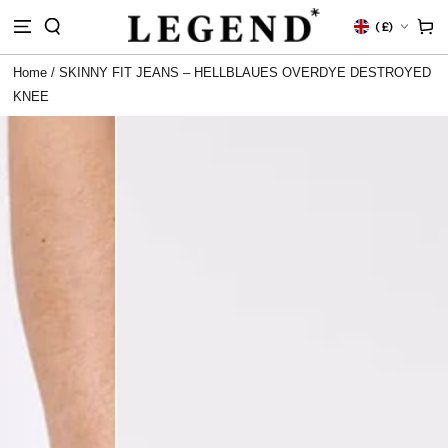
M
Land/Region
Warenko
(
£)
HALT
RINGEN
Home
/
SKINNY FIT JEANS – HELLBLAUES OVERDYE DESTROYED
KNEE
NFORMATIONEN