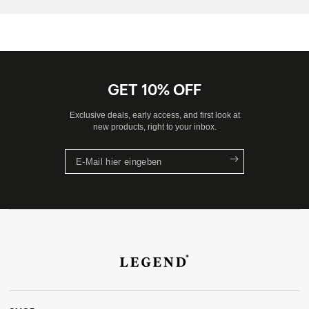
GET 10% OFF
Exclusive deals, early access, and first look at
new products, right to your inbox.
E-
Mail
hier
eingeben