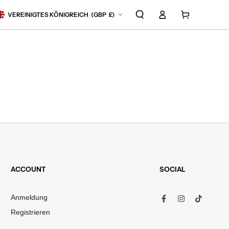
Land/Region
Einloggen
Warenkorb
VEREINIGTES KÖNIGREICH
(
GBP
£)
ACCOUNT
SOCIAL
Anmeldung
Facebook
Instagram
TikTok
Registrieren