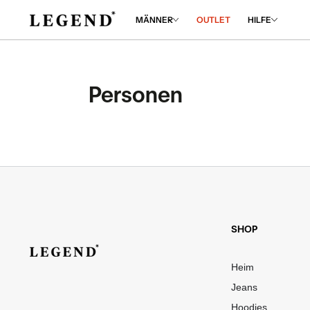
M
HALT
MÄNNER
OUTLET
HILFE
RINGEN
Personen
SHOP
Heim
Jeans
Hoodies