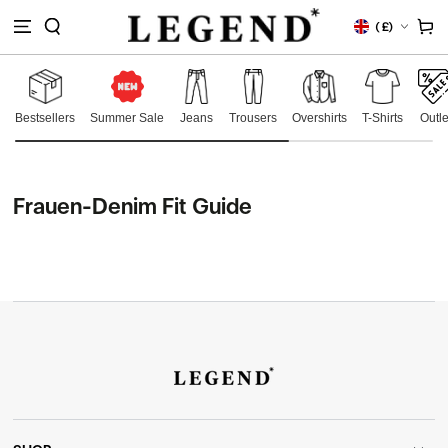
M
Land/Region
Warenko
(
£)
HALT
RINGEN
Bestsellers
Summer Sale
Jeans
Trousers
Overshirts
T-Shirts
Outle
Frauen-Denim Fit Guide